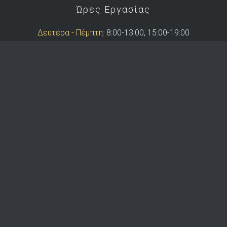
Ώρες Εργασίας
Δευτέρα - Πέμπτη:
8:00-13:00, 15:00-19:00
Παρασκευή:
8:00-13:00
Copyright © 2026 Demetris Koutras & Co
Website by
Yoomelo Ltd