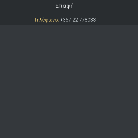
Επαφή
Tηλέφωνο:
+357 22 778033
Κινητό:
+357 99 414231
Φαξ:
+357 22 354561
e-mail:
info@dkoutras.com