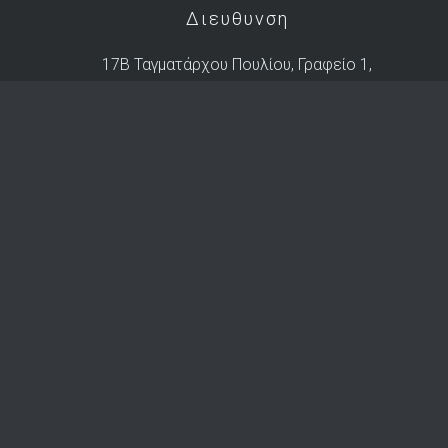
Διευθυνση
17B Ταγματάρχου Πουλίου, Γραφείο 1,
Άγιος Ανδρέας, 1101 Λευκωσία,
Po.Box: 27902, 2434